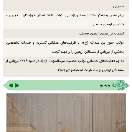
حسینی
پیام تقدیر و تشکر ستاد توسعه وبازسازی عتبات عالیات استان خوزستان از خیرین و
خادمین اربعین حسینی
تسلیت فرارسیدن اربعین حسینی
موکب «عون بن عبدالله (ع)» با ظرفیت‌های عملیاتی گسترده و خدمات تخصصی،
بخشی از میزبانی از مشتاقان اربعین را بر عهده گرفت
تداوم فعالیت‌های خدماتی موکب «حضرت سیدالشهداء (ع)» در عمود ۷۷۴؛ میزبانی از
مشتاقان اربعین توسط هیئت انصارالمهدی (عج)
ویدیو