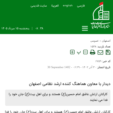
فارسی
العربیة
سایت قدیمی
english
۳۸ : ۰۸
|
پنجشنبه ۱۵ مرداد ۱۴۰۵
اصفهان
»
عمومی
تعداد بازدید:
۱۵۴۸
پ
کد خبر:
۶۷۵۹
تاریخ انتشار:
۳۰ آذر ۱۴۰۲ - ۰۶:۲۹ -
30 September 1402
دیدار با معاون هماهنگ کننده ارشد نظامی اصفهان
کارکنان ارتش عاشق امام حسین(ع) هستند و برای اهل بیت(ع) جان خود را
فدا می نمایند
کارکنان ارتش عاشق امام حسین(ع) هستند و برای اهل بیت(ع) جان خود را فدا