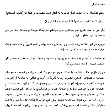
بسمه تعالی
سهم هرکدام از ما جهت ابراز محبت به اهل بیت عصمت و طهارت (علیهم السلام)
(( قل لا اسئلکم علیه اجراً الا الموده فی القربی ))
بگو من از شما هیچ اجر رسالتی نمی خواهم جز اینکه مودت و محبت خدا در حق
خویشاوندان منظور دارید.
بیاییم در این ماه شریف شعبان و رمضان ، ماه پیامبر اکرم (ص) و ماه خدا جهت
ابراز محبت و مودت به اهل بیت (ع)
و استمداد از آنها جهت رفع بلا و ویروس منحوس کرونا ، و در ادامه راه سردار دلها
سپهبد شهید قاسم سلیمانی (ره)
در بازسازی اعتاب مقدسه با اهداء سهم هر نفر یک آجر هزینه در توسعه حرم های
مقدسه مخصوصاً صحن حضرت زینب (س) در کربلای معلی به نیابت از اموات ،
شهداء مدافع حرم بویژه شهید سلیمانی ، از این فیض بزرگ در این ماه رحمت و
مغفرت خود را بهرمند نموده و صدقه جاریه و ماندگاری را تا ابد رقم بزنید (ضمناً
استان اصفهان بعنوان معین سامرا مسئولیت تأمین هزینه های باز سازی را بعهده
دارد ، لذا در این مورد نیز امت شهید پرور می تواند نذورات خود را نیز پرداخت
نمایند) منتظر اهداء آجرهای بهشتی شما محبان اهل بیت (علیهم السلام ) برای