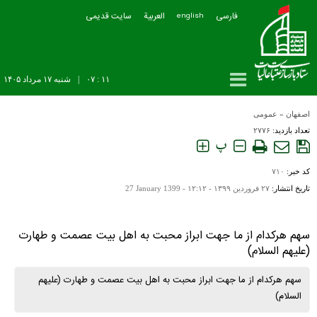
فارسی
العربیة
سایت قدیمی
english
۱۱ : ۰۷
|
شنبه ۱۷ مرداد ۱۴۰۵
اصفهان
»
عمومی
تعداد بازدید:
۲۷۷۶
پ
کد خبر:
۷۱۰
تاریخ انتشار:
۲۷ فروردين ۱۳۹۹ - ۱۲:۱۲ -
27 January 1399
سهم هرکدام از ما جهت ابراز محبت به اهل بیت عصمت و طهارت
(علیهم السلام)
سهم هرکدام از ما جهت ابراز محبت به اهل بیت عصمت و طهارت (علیهم
السلام)