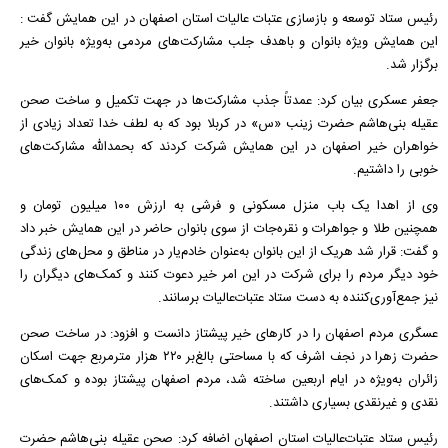
رئیس ستاد توسعه و بازسازی عتبات عالیات استان اصفهان در این همایش گفت :
این همایش ویژه بانوان و باهدف جلب مشارکت‌های مردمی به‌ویژه بانوان خیر
برگزار شد.
جعفر عسکری بیان کرد: عمدتاً جذب مشارکت‌ها در جهت تکمیل و ساخت صحن
عقیله بنی‌هاشم حضرت زینب «س» در کربلا بود که به لطف خدا تعداد زیادی از
خواهران خیر اصفهان در این همایش شرکت کردند که بحمدالله مشارکت‌های
خوبی را داشتیم.
وی از اهدا یک باب منزل مسکونی و فرشی به ارزش ۱۰۰ میلیون تومان و
همچنین طلا و جواهرات و نقره‌جات از سوی بانوان حاضر در این همایش خبر داد
و گفت: قرار شد هریک از این بانوان به‌عنوان خادم‌یار در مناطق و محل‌های زندگی
خود دیگر مردم را برای شرکت در این امر خیر دعوت کنند و کمک‌های دیگران را
نیز جمع‌آوری‌کننده به دست ستاد عتبات‌عالیات برسانند.
عسگری مردم اصفهان را در کارهای خیر پیشتاز دانست و افزود: در ساخت صحن
حضرت زهرا در نجف اشرف که با مساحتی بالغ‌بر ۲۲۰ هزار مترمربع جهت اسکان
زائران به‌ویژه در ایام اربعین ساخته شد، مردم اصفهان پیشتاز بوده و کمک‌های
نقدی و غیرنقدی بسیاری داشتند.
رئیس ستاد عتبات‌عالیات استان اصفهان اضافه کرد: صحن عقیله بنی‌هاشم حضرت