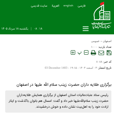
فارسی
العربیة
سایت قدیمی
english
۱۸ : ۰۸
|
يکشنبه ۱۸ مرداد ۱۴۰۵
اصفهان
»
عمومی
تعداد بازدید:
۱۰۰۰
پ
کد خبر:
۸۰۸۸
تاریخ انتشار:
۰۳ اسفند ۱۴۰۳ - ۱۹:۱۵ -
03 December 1403
برگزاری طلایه داران حضرت زینب سلام الله علیها در اصفهان
رئیس ستاد عتبات‌عالیات استان اصفهان از برگزاری همایش طلایه‌داران
حضرت زینب سلام‌الله‌علیها خبر داد و گفت: امسال هم بانوان باگذشت و ایثار
ارادت خود را به اهل‌بیت نشان داده و خوش درخشیدند.