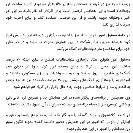
زینب «س» نیز در کربلا با مساحتی بالغ بر ۱۶۸ هزار مترمربع آغاز و ساخت آن
روبه‌اتمام است و این همایش فرصتی است برای افرادی که نظر دارند در این امر
خیر داوطلبانه سهیم باشند و از این فرصت استفاده کنند و برای آخرت خود
سرمایه‌گذاری کنند.
در ادامه مسئول امور بانوان ستاد نیز با اشاره به برگزاری هرساله این همایش ابراز
کرد: هرساله خیرین برای شرکت در این همایش دعوت می‌شوند و در حد توان
خود برای ساخت‌وساز عتبات‌عالیات کمک می‌کنند.
مسئول امور بانوان ستاد بازسازی عتبات‌عالیات استان با بیان اینکه ۷۰ درصد
ساخت این صحن در کربلا به پایان رسیده ابراز کرد: امروز نیز بانوان خیر
کمک‌های شایانی از پول و طلا و نقره و جواهرات و منزل مسکونی داشتند و
امیدواریم با جمع‌آوری کمک‌های بیشتر این ۳۰ درصد باقیمانده نیز هر چه زودتر
به اتمام برسد و شرایط مناسبی جهت رفاه حال زائران در کربلا هم فراهم شود.
وی همچنین از برنامه‌های برگزار شده در این همایش یاد و تصریح کرد: قالی‌بافی
و کاشی نویسی نیز از جمله برنامه‌های بود که خیران در آن امروز مشارکت داشتند
در ادامه کلاهدوزان نیز در گفتگو با خبرنگار ما با اشاره به جمع باصفا و انفاق و
ایثارگر از بانوانی که امروز در این همایش حضور داشتند گفت: نمونه الگوی سوم
زن مسلمان را امروز در این همایش دیدم.